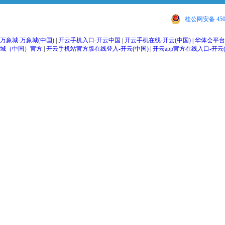
桂公网安备 4502
万象城-万象城(中国)
|
开云手机入口-开云中国
|
开云手机在线-开云(中国)
|
华体会平台
城（中国）官方
|
开云手机站官方版在线登入-开云(中国)
|
开云app官方在线入口-开云