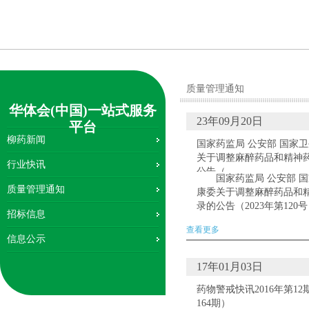
质量管理通知
华体会(中国)一站式服务
23年09月20日
平台
柳药新闻
国家药监局 公安部 国家
关于调整麻醉药品和精神
行业快讯
公告（
国家药监局 公安部 
质量管理通知
康委关于调整麻醉药品和
录的公告（2023年第120
招标信息
间：2023-09-11 根据《
查看更多
神药品管理条例》有关规
信息公示
品监督管理局...
17年01月03日
药物警戒快讯2016年第1
164期）