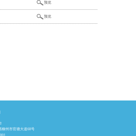
预览
预览
们
台
西柳州市官塘大道68号
001