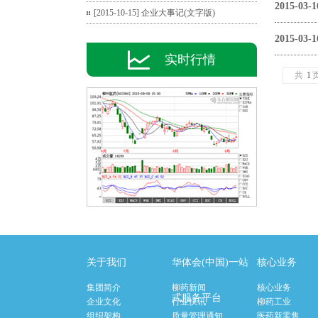
2015-03-1
[2015-10-15] 企业大事记(文字版)
2015-03-1
实时行情
共
1
关于我们
华体会(中国)一站
核心业务
集团简介
柳药新闻
核心业务
式服务平台
企业文化
行业快讯
柳药工业
组织架构
质量管理通知
医药新零售